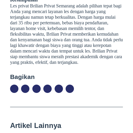
Les privat Brilian Privat Semarang adalah pilihan tepat bagi
Anda yang mencari layanan les dengan harga yang
terjangkau namun tetap berkualitas. Dengan harga mulai
dari 35 ribu per pertemuan, bebas biaya pendaftaran,
layanan home visit, kebebasan memilih tentor, dan
fleksibilitas waktu, Brilian Privat memberikan kemudahan
dan kenyamanan bagi siswa dan orang tua. Anda tidak perlu
lagi khawatir dengan biaya yang tinggi atau kerepotan
dalam mencari waktu dan tempat untuk les. Brilian Privat
siap membantu siswa meraih prestasi akademik dengan cara
yang praktis, efektif, dan terjangkau.
Bagikan
Artikel Lainnya