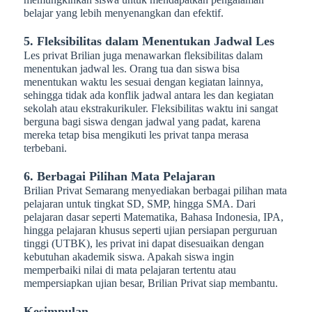
belajar yang lebih menyenangkan dan efektif.
5. Fleksibilitas dalam Menentukan Jadwal Les
Les privat Brilian juga menawarkan fleksibilitas dalam
menentukan jadwal les. Orang tua dan siswa bisa
menentukan waktu les sesuai dengan kegiatan lainnya,
sehingga tidak ada konflik jadwal antara les dan kegiatan
sekolah atau ekstrakurikuler. Fleksibilitas waktu ini sangat
berguna bagi siswa dengan jadwal yang padat, karena
mereka tetap bisa mengikuti les privat tanpa merasa
terbebani.
6. Berbagai Pilihan Mata Pelajaran
Brilian Privat Semarang menyediakan berbagai pilihan mata
pelajaran untuk tingkat SD, SMP, hingga SMA. Dari
pelajaran dasar seperti Matematika, Bahasa Indonesia, IPA,
hingga pelajaran khusus seperti ujian persiapan perguruan
tinggi (UTBK), les privat ini dapat disesuaikan dengan
kebutuhan akademik siswa. Apakah siswa ingin
memperbaiki nilai di mata pelajaran tertentu atau
mempersiapkan ujian besar, Brilian Privat siap membantu.
Kesimpulan