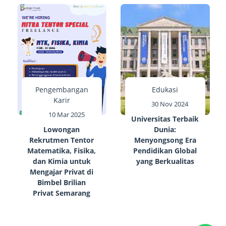
Pengembangan
Edukasi
Karir
30 Nov 2024
10 Mar 2025
Universitas Terbaik
Lowongan
Dunia:
Rekrutmen Tentor
Menyongsong Era
Matematika, Fisika,
Pendidikan Global
dan Kimia untuk
yang Berkualitas
Mengajar Privat di
Bimbel Brilian
Privat Semarang